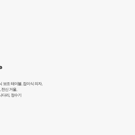
e
식 보조 테이블, 접이식 의자,
전신 거울,​
사다리​, 정수기