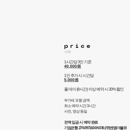
price
가격
1
시간당 3인 기준
40,000원
1
인 추가 시 시간당
5,000원
풀 데이 (8시간) 이상 예약 시 20% 할인
부가세 포함 금액
최소 예약
시간 3시간
사진, 영상 동일
전액 입금 시 예약 완료
기업은행 274-097160-04-036 (주)엔엠더블유