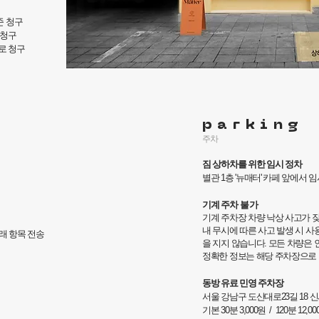
준 청구
 청구
로 청구
parking
주차
짐 상하차를 위한 임시 정
차
별관 1층 '뉴매터' 카페 앞에서 
기계 주차
불가
기계 주차장 차량 낙상 사고가 잦
내 무시에 따른 사고 발생 시 
래 항목 전송
을 지지 않습니다. 모든 차량은 
정확한 정보는 해당 주차장으로 
동방 유료 민영 주차장
서울 강남구 도산대로23길 18 
기본 30분 3,000원 / 120분 12,0