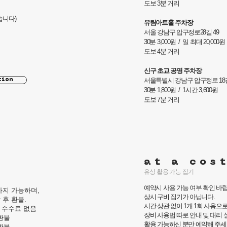
도보 3분 거리
습니다)
유림아트홀 주차장
서울 강남구 압구정로28길 49
30분 3,000원 / 일 최대 20,000원
도보 4분 거리
신구 초교 공영 주차장
서울특별시 강남구 압구정로 18길
tion
30분 1,800원 / 1시간 3,600원
도보 7분 거리
at a cos
유상 활용 가능 집기
예약시 사용 가능 여부 확인 바
까지 가능하며,
상시 구비 집기가 아닙니다.
 후 환불.
시간 상관 없이 1개 1회 사용으
 수수료 없음
장비 사용법 따로 안내 및 대리
 환불
활용 가능하신 분만 예약해 주세
 환불