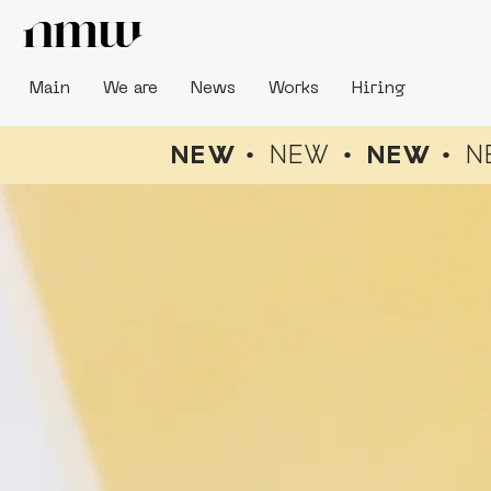
Main
We are
News
Works
Hiring
NEW •
NEW
•
NEW •
N