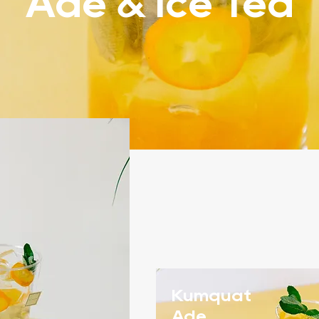
Ade & Ice Tea
Kumquat
Ade