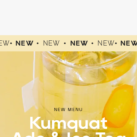
EW
• NEW •
NEW
•
NEW •
NEW
• NE
NEW MENU
Kumquat