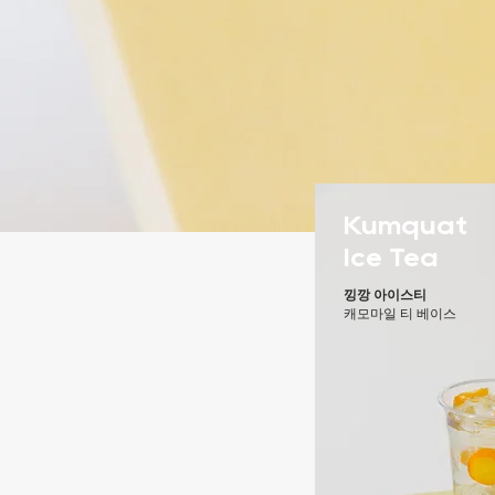
Kumquat
Ice Tea
낑깡
아이스티
캐모마일 티 베이스