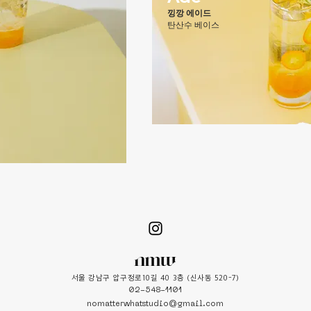
낑깡 에이드
탄산수 베이스
서울 강남구 압구정로10길 40 3층 (신사동 520-7)
02-548-1101
nomatterwhatstudio@gmail.com