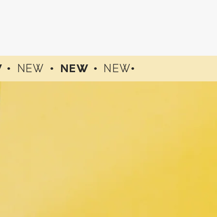
W •
NEW
•
NEW •
NEW
•